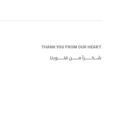
THANK YOU FROM OUR HEART
شــكـــــراً مـــــن قلـــــوبنا