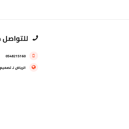
للتواصل م
0548215160
الرياض
لـ
تصميم 