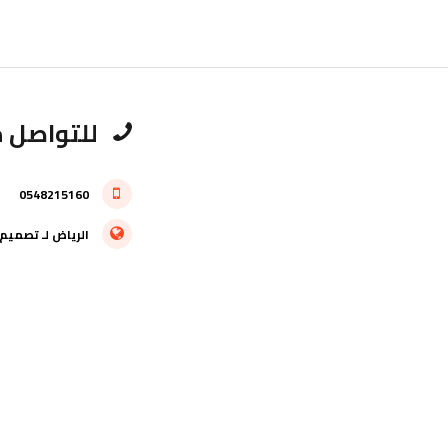
للتواصل م
0548215160
الرياض
لـ
تصميم 