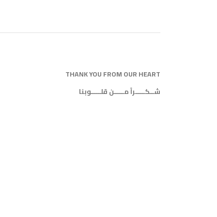
THANK YOU FROM OUR HEART
شــكـــــراً مـــــن قلـــــوبنا