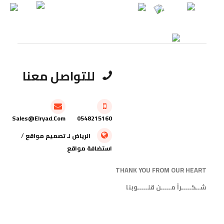
للتواصل معنا
Sales@elryad.com
0548215160
/
الرياض
لـ
تصميم مواقع
استضافة مواقع
THANK YOU FROM OUR HEART
شــكـــــراً مـــــن قلـــــوبنا